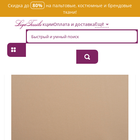
80%
Скидка до
на пальтовые, костюмные и брендовые
ткани!
Ещё
Акции
Оплата и доставка
Главная
→
Хлопок
→
Однотонная
→
Ткань хлопок костюмная tp