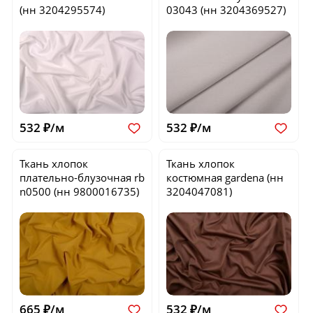
(нн 3204295574)
03043
(нн 3204369527)
532 ₽/м
532 ₽/м
Ткань хлопок
Ткань хлопок
плательно-блузочная
rb
костюмная
gardena
(нн
n0500
(нн 9800016735)
3204047081)
665 ₽/м
532 ₽/м