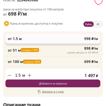
Ном.№:
3204843966
Цена за метр при покупки от 100 метров
698 ₽/м
от
Ткань в наличии, доступна к покупке
Рубль
УЕ
от 1.5 м
998 ₽/м
898 ₽/м
от 51 м
скидка 10%
сумма заказа от 50 000 ₽
от 100 м
699 ₽/м
скидка 30%
1 497
м
₽
Добавить в корзину
Заказать в 1 клик
Описание ткани