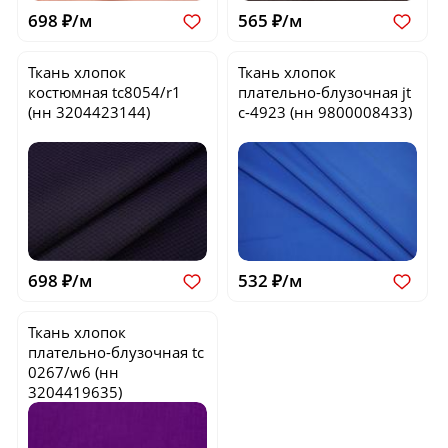
698 ₽/м
565 ₽/м
Ткань хлопок
Ткань хлопок
костюмная
tc8054/r1
плательно-блузочная
jt
(нн 3204423144)
c-4923
(нн 9800008433)
698 ₽/м
532 ₽/м
Ткань хлопок
плательно-блузочная
tc
0267/w6
(нн
3204419635)