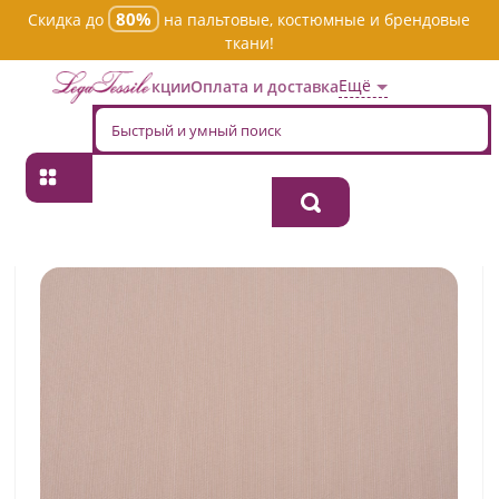
80%
Скидка до
на пальтовые, костюмные и брендовые
ткани!
Ещё
Акции
Оплата и доставка
Главная
→
Хлопок
→
Однотонная
→
Ткань хлопок костюмная
tc3285/r1