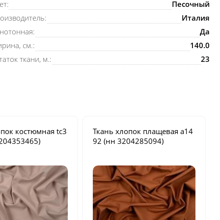
ет:
Песочный
оизводитель:
Италия
нотонная:
Да
рина, см.:
140.0
таток ткани, м.:
23
опок костюмная
tc3
Ткань хлопок плащевая
a14
204353465)
92
(нн 3204285094)