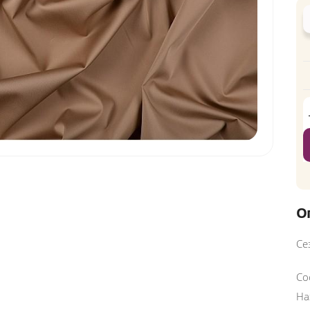
О
Се
Со
На