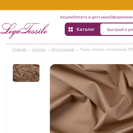
Акции
Оплата и доставка
Оформление
Каталог
Главная
→
Хлопок
→
Однотонная
→
Ткань хлопок костюмная 70