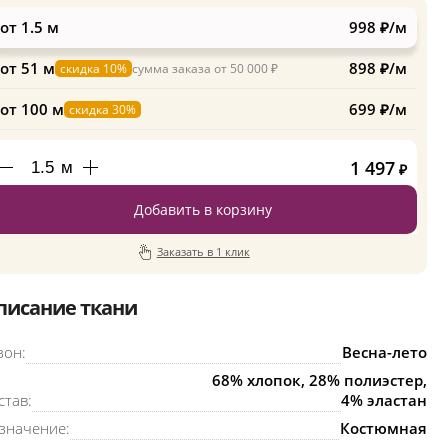
от 1.5 м
998 ₽/м
от 51 м
898 ₽/м
скидка 10%
сумма заказа от 50 000 ₽
от 100 м
699 ₽/м
скидка 30%
1 497
м
₽
Добавить в корзину
Заказать в 1 клик
писание ткани
зон:
Весна-лето
68% хлопок, 28% полиэстер,
став:
4% эластан
значение:
Костюмная