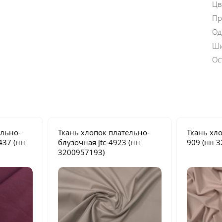
Цв
Пр
Од
Ши
Ос
ельно-
Ткань хлопок плательно-
Ткань хл
437
(нн
блузочная
jtc-4923
(нн
909
(нн 3
3200957193)