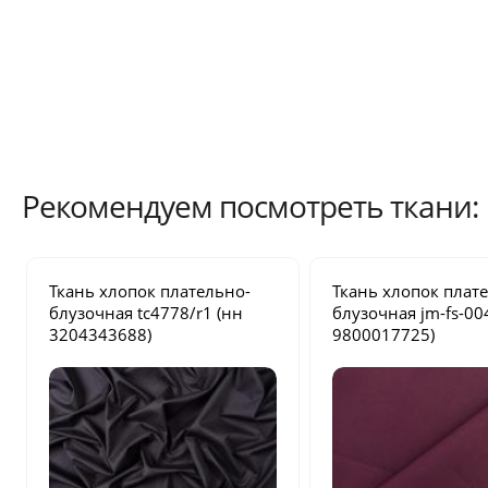
Рекомендуем посмотреть ткани:
Ткань хлопок плательно-
Ткань хлопок плат
блузочная
tc4778/r1
(нн
блузочная
jm-fs-00
3204343688)
9800017725)