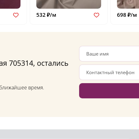
532 ₽/м
698 ₽/м
я 705314, остались
в ближайшее время.