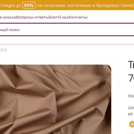
80%
Скидка до
на пальтовые, костюмные и брендовые ткани!
 заказа
Вопросы-ответы
Блог
О нас
Контакты
5314
Т
7
Но
Цен
от