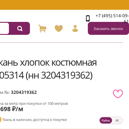
+7 (495) 514-09-
61
Заказать звонок
кань хлопок костюмная
05314 (нн 3204319362)
м.№:
3204319362
а за метр при покупки от 100 метров
698 ₽/м
Ткань в наличии, доступна к покупке
Рубль
УЕ