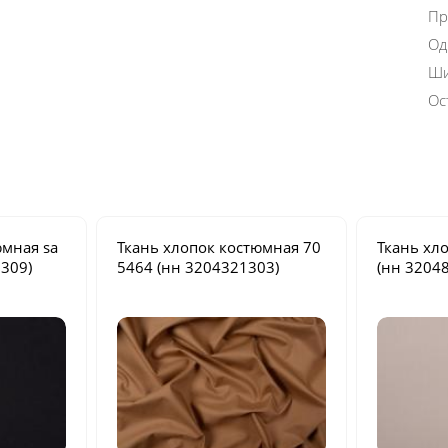
Пр
Од
Ши
Ос
тюмная
sa
Ткань хлопок костюмная
70
Ткань хл
309)
5464
(нн 3204321303)
(нн 3204