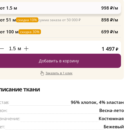
от 1.5 м
998 ₽/м
от 51 м
898 ₽/м
скидка 10%
сумма заказа от 50 000 ₽
от 100 м
699 ₽/м
скидка 30%
1 497
м
₽
Добавить в корзину
Заказать в 1 клик
писание ткани
став:
96% хлопок, 4% эластан
зон:
Весна-лето
значение:
Костюмная
ет:
Бежевый