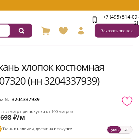
+7 (495) 514-09-
61
Заказать звонок
кань хлопок костюмная
07320 (нн 3204337939)
м.№:
3204337939
а за метр при покупки от 100 метров
698 ₽/м
Ткань в наличии, доступна к покупке
Рубль
УЕ