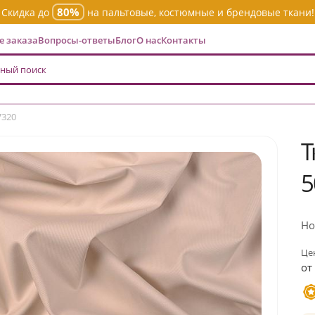
80%
Скидка до
на пальтовые, костюмные и брендовые ткани!
 заказа
Вопросы-ответы
Блог
О нас
Контакты
7320
Т
5
Но
Цен
от