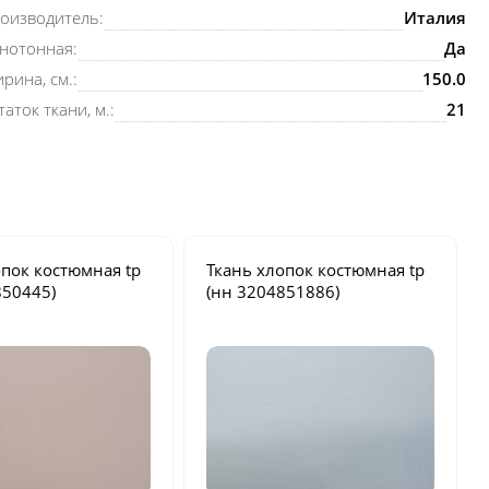
оизводитель:
Италия
нотонная:
Да
рина, см.:
150.0
таток ткани, м.:
21
опок костюмная
tp
Ткань хлопок костюмная
tp
850445)
(нн 3204851886)