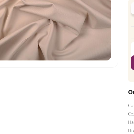
О
Со
Се
На
Цв