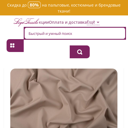
80%
Скидка до
на пальтовые, костюмные и брендовые
ткани!
Ещё
Акции
Оплата и доставка
Главная
→
Хлопок
→
Однотонная
→
Ткань хлопок костюмная
505422