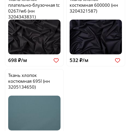
плательно-блузочная
tc
костюмная
600000
(нн
0267/w6
(нн
3204321587)
3204343831)
698 ₽/м
532 ₽/м
Ткань хлопок
костюмная
695l
(нн
3205134650)