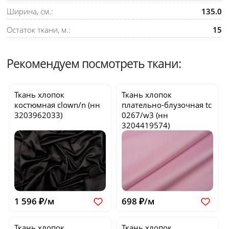
Ширина, см.:
135.0
Остаток ткани, м.:
15
Рекомендуем посмотреть ткани:
Ткань хлопок
Ткань хлопок
костюмная
clown/n
(нн
плательно-блузочная
tc
3203962033)
0267/w3
(нн
3204419574)
1 596 ₽/м
698 ₽/м
Ткань хлопок
Ткань хлопок