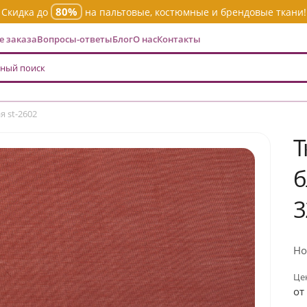
80%
Скидка до
на пальтовые, костюмные и брендовые ткани!
 заказа
Вопросы-ответы
Блог
О нас
Контакты
 st-2602
Т
б
3
Но
Цен
от