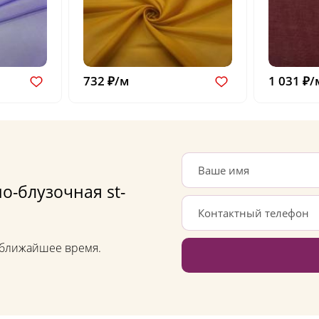
732 ₽/м
1 031 ₽/
о-блузочная st-
в ближайшее время.