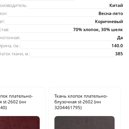
оизводитель:
Китай
зон:
Весна-лето
ет:
Коричневый
став:
70% хлопок, 30% шелк
нотонная:
Да
рина, см.:
140.0
таток ткани, м.:
385
опок плательно-
Ткань хлопок плательно-
ая
st-2602
(нн
блузочная
st-2602
(нн
40)
3204461795)