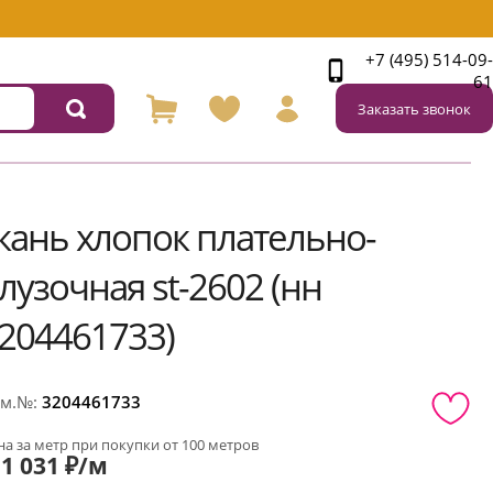
+7 (495) 514-09-
61
Заказать звонок
кань хлопок плательно-
лузочная st-2602 (нн
204461733)
м.№:
3204461733
а за метр при покупки от 100 метров
1 031 ₽/м