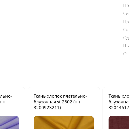
Пр
Се
Цв
Со
Од
Ши
Ос
ельно-
Ткань хлопок плательно-
Ткань хл
(нн
блузочная
st-2602
(нн
блузочн
3200923211)
32044617