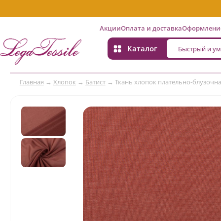
Акции
Оплата и доставка
Оформление
Каталог
Главная
→
Хлопок
→
Батист
→
Ткань хлопок плательно-блузочная