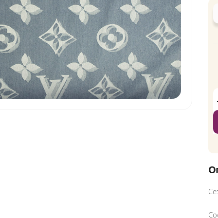
О
Се
Со