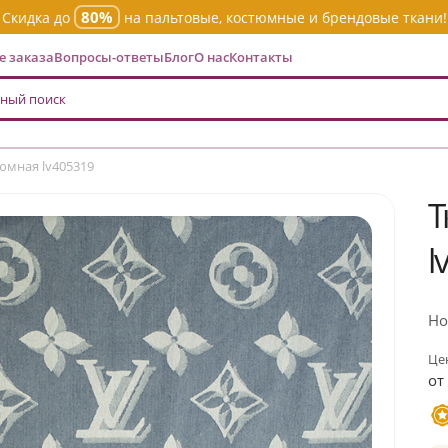
80%
Скидка до
на пальтовые, костюмные и брендовые ткани!
 заказа
Вопросы-ответы
Блог
О нас
Контакты
юмная lv405319
Т
l
Но
Цен
от