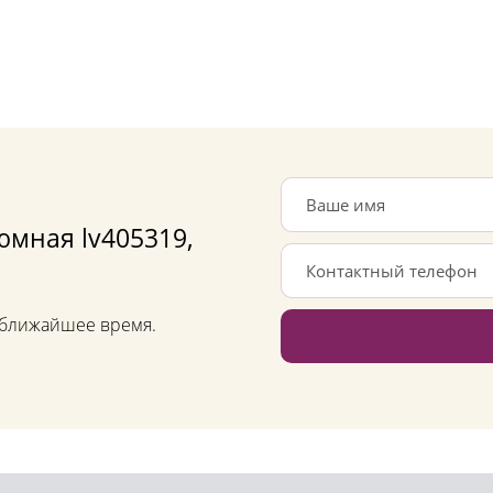
юмная lv405319,
в ближайшее время.