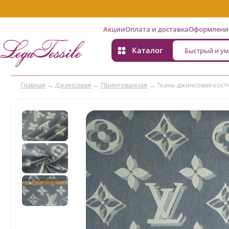
Акции
Оплата и доставка
Оформление
Каталог
Главная
→
Джинсовая
→
Принтованная
→
Ткань джинсовая кост