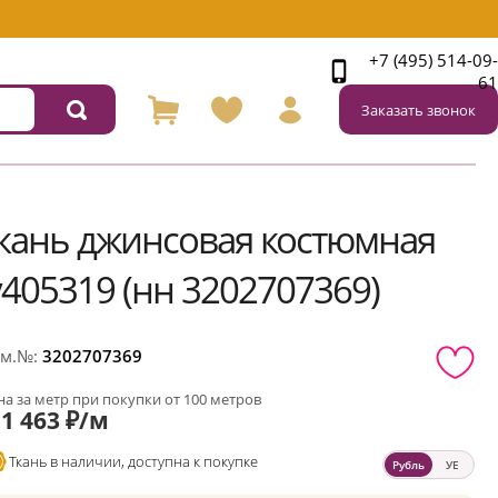
+7 (495) 514-09-
61
Заказать звонок
кань джинсовая костюмная
v405319 (нн 3202707369)
м.№:
3202707369
а за метр при покупки от 100 метров
1 463 ₽/м
Ткань в наличии, доступна к покупке
Рубль
УЕ