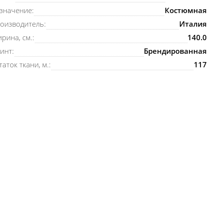
значение:
Костюмная
оизводитель:
Италия
рина, см.:
140.0
инт:
Брендированная
таток ткани, м.:
117